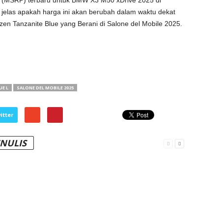
 (MSRP) terbaru untuk BMW X3 M50 xDrive 2025 di
k jelas apakah harga ini akan berubah dalam waktu dekat
en Tanzanite Blue yang Berani di Salone del Mobile 2025.
E L
SALONE DEL MOBILE 2025
itter
ENULIS