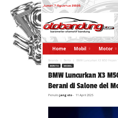
Jumat, 7 Agustus 2026
o
t
o
b
a
n
d
Home
Mobil
Motor
u
n
Beranda
Berita
BMW Luncurkan X3 M50 Frozen Tan
g
BERITA
MOBIL
BMW Luncurkan X3 M50
Berani di Salone del M
Penulis
jang oto
-
11 April 2025