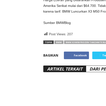
Harga Eceran yang Disarankan Produsen
Amerika Serikat mulai dari $64.700. Tida
karena tarif. BMW Luncurkan X3 M50 Froz
Sumber BMWBlog
Post Views:
207
TOPIK
BMW
BMW X3 M50 FROZEN TANZANITE BLU
BAGIKAN
Facebook
Tw
ARTIKEL TERKAIT
DARI P