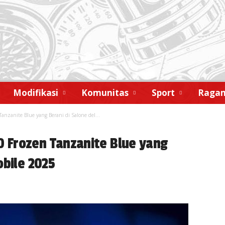
Modifikasi
Komunitas
Sport
Raga
zanite Blue yang Berani di Salone del...
 Frozen Tanzanite Blue yang
obile 2025