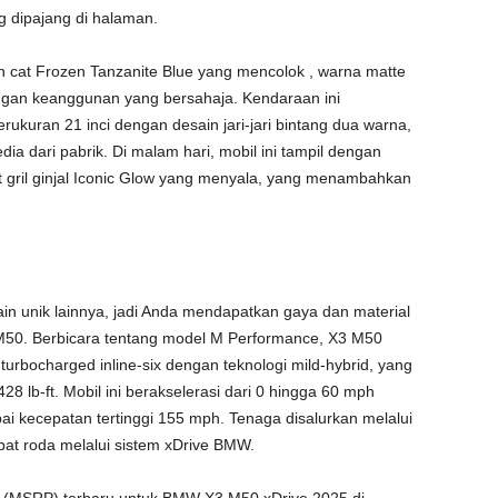
 dipajang di halaman.
n cat Frozen Tanzanite Blue yang mencolok , warna matte
gan keanggunan yang bersahaja. Kendaraan ini
ukuran 21 inci dengan desain jari-jari bintang dua warna,
edia dari pabrik. Di malam hari, mobil ini tampil dengan
t gril ginjal Iconic Glow yang menyala, yang menambahkan
in unik lainnya, jadi Anda mendapatkan gaya dan material
M50. Berbicara tentang model M Performance, X3 M50
r turbocharged inline-six dengan teknologi mild-hybrid, yang
8 lb-ft. Mobil ini berakselerasi dari 0 hingga 60 mph
ai kecepatan tertinggi 155 mph. Tenaga disalurkan melalui
pat roda melalui sistem xDrive BMW.