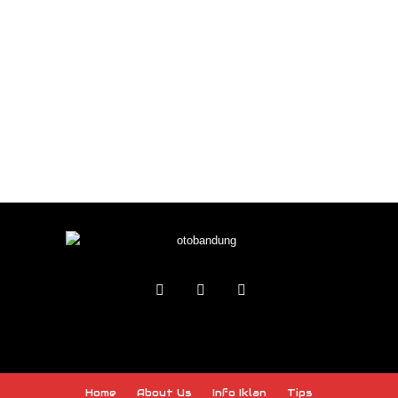
Home
About Us
Info Iklan
Tips