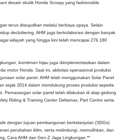
mani desain skutik Honda Scoopy yang fashionable.
an terus diwujudkan melalui berbaya upaya. Selain
up decluttering, AHM juga berkolaborasi dengan banyak
agai wilayah yang hingga kini telah mencapai 276.180
lingkungan, komitmen hijau juga diimplementasikan dalam
a motor Honda. Saat ini, aktivitas operasional produksi
gunaan solar panel. AHM telah menggunakan Solar Panel
ukan sejak 2014 dalam mendukung proses produksi sepeda
s. Pemasangan solar panel telah dilakukan di atap gedung
fety Riding & Training Center Deltamas, Part Centre serta
adir dengan tujuan pembangunan berkelanjutan (SDGs)
nan perubahan iklim, serta melindungi, memulihkan, dan
ing, Cara AHM dan Gen-Z Jaga Lingkungan.**