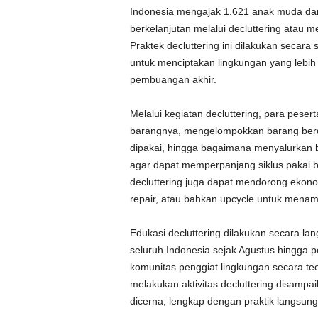
Indonesia mengajak 1.621 anak muda dar
berkelanjutan melalui decluttering atau 
Praktek decluttering ini dilakukan secar
untuk menciptakan lingkungan yang lebi
pembuangan akhir.
Melalui kegiatan decluttering, para pese
barangnya, mengelompokkan barang berd
dipakai, hingga bagaimana menyalurkan 
agar dapat memperpanjang siklus pakai 
decluttering juga dapat mendorong ekonomi
repair, atau bahkan upcycle untuk menamb
Edukasi decluttering dilakukan secara la
seluruh Indonesia sejak Agustus hingga p
komunitas penggiat lingkungan secara te
melakukan aktivitas decluttering disamp
dicerna, lengkap dengan praktik langsun