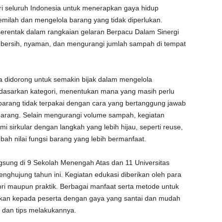
i seluruh Indonesia untuk menerapkan gaya hidup
memilah dan mengelola barang yang tidak diperlukan.
a serentak dalam rangkaian gelaran Berpacu Dalam Sinergi
h bersih, nyaman, dan mengurangi jumlah sampah di tempat
rta didorong untuk semakin bijak dalam mengelola
asarkan kategori, menentukan mana yang masih perlu
barang tidak terpakai dengan cara yang bertanggung jawab
barang. Selain mengurangi volume sampah, kegiatan
 sirkular dengan langkah yang lebih hijau, seperti reuse,
ah nilai fungsi barang yang lebih bermanfaat.
ngsung di 9 Sekolah Menengah Atas dan 11 Universitas
enghujung tahun ini. Kegiatan edukasi diberikan oleh para
ori maupun praktik. Berbagai manfaat serta metode untuk
aikan kepada peserta dengan gaya yang santai dan mudah
g dan tips melakukannya.