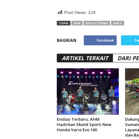
Post Views:
124
TOPIK
AHM
DECLUTTERING
GEN Z
BAGIKAN
Facebook
Tw
ARTIKEL TERKAIT
DARI P
Evolusi Terbaru, AHM
Dukung
Hadirkan Skutik Sporti New
Sumate
Honda Vario Evo 160
Layana
dan Ba