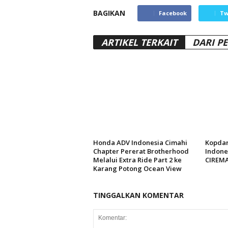
BAGIKAN
Facebook
Tw
ARTIKEL TERKAIT
DARI P
Honda ADV Indonesia Cimahi
Kopdar
Chapter Pererat Brotherhood
Indones
Melalui Extra Ride Part 2 ke
CIREM
Karang Potong Ocean View
TINGGALKAN KOMENTAR