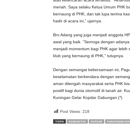
atas kelancaran acara tersebut. “Alhamd
meriah. Saya selaku Ketua Umum PHK b
bernaung di PHK, dan tak lupa terima 
hadir di acara ini,” ujarnya.
Bro Adang yang juga menjadi anggota HP
awal yang baik. “Semoga dengan adanya 
menjadi momentum bagi PHK agar lebih sol
klub yang bernaung di PHK,” tutupnya.
Dengan semangat kebersamaan ini, Pagu
keselamatan berkendara dengan semanga
aman ditengah masyarakat serta PHK bi
positif bagi dunia otomotif di tanah ai
Kuningan Gelar Kopdar Gabungan.(*)
Post Views:
218
TOPIK
KOMUNITAS
KOPDAR
PAGUYUBAN HON