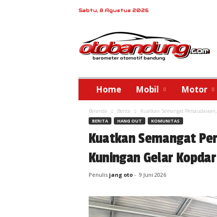
Sabtu, 8 Agustus 2026
o
t
o
b
a
n
d
Home
Mobil
Motor
u
n
Beranda
Berita
Kuatkan Semangat Persaudaraan
g
BERITA
HANG OUT
KOMUNITAS
Kuatkan Semangat Pe
Kuningan Gelar Kopda
Penulis
jang oto
-
9 Juni 2026