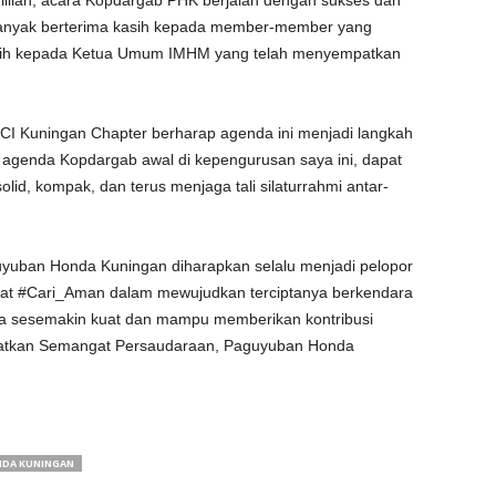
ulillah, acara Kopdargab PHK berjalan dengan sukses dan
anyak berterima kasih kepada member-member yang
kasih kepada Ketua Umum IMHM yang telah menyempatkan
CI Kuningan Chapter berharap agenda ini menjadi langkah
agenda Kopdargab awal di kepengurusan saya ini, dapat
id, kompak, dan terus menjaga tali silaturrahmi antar-
yuban Honda Kuningan diharapkan selalu menjadi pelopor
t #Cari_Aman dalam mewujudkan terciptanya berkendara
sa sesemakin kuat dan mampu memberikan kontribusi
r. Kuatkan Semangat Persaudaraan, Paguyuban Honda
DA KUNINGAN