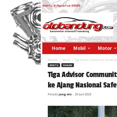
Sabtu, 8 Agustus 2026
o
t
o
b
a
n
d
Home
Mobil
Motor
u
n
Beranda
Berita
Tiga Advisor Community Honda Jawa
g
BERITA
RAGAM
Tiga Advisor Communit
ke Ajang Nasional Safe
Penulis
jang oto
-
29 Juni 2026