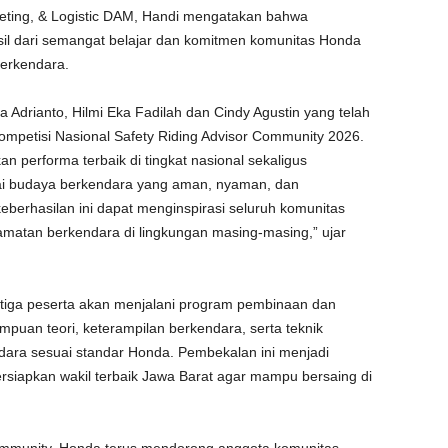
eting, & Logistic DAM, Handi mengatakan bahwa
il dari semangat belajar dan komitmen komunitas Honda
erkendara.
drianto, Hilmi Eka Fadilah dan Cindy Agustin yang telah
ompetisi Nasional Safety Riding Advisor Community 2026.
 performa terbaik di tingkat nasional sekaligus
 budaya berkendara yang aman, nyaman, dan
berhasilan ini dapat menginspirasi seluruh komunitas
amatan berkendara di lingkungan masing-masing,” ujar
etiga peserta akan menjalani program pembinaan dan
mpuan teori, keterampilan berkendara, serta teknik
ara sesuai standar Honda. Pembekalan ini menjadi
iapkan wakil terbaik Jawa Barat agar mampu bersaing di