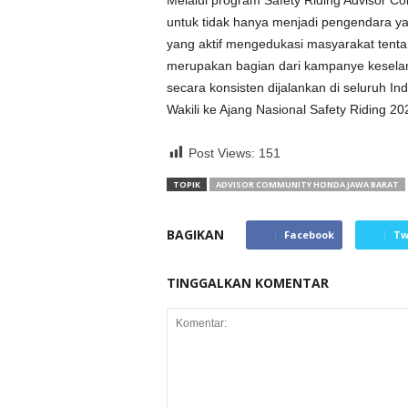
Melalui program Safety Riding Advisor 
untuk tidak hanya menjadi pengendara ya
yang aktif mengedukasi masyarakat tentan
merupakan bagian dari kampanye kesela
secara konsisten dijalankan di seluruh I
Wakili ke Ajang Nasional Safety Riding 20
Post Views:
151
TOPIK
ADVISOR COMMUNITY HONDA JAWA BARAT
BAGIKAN
Facebook
Tw
TINGGALKAN KOMENTAR