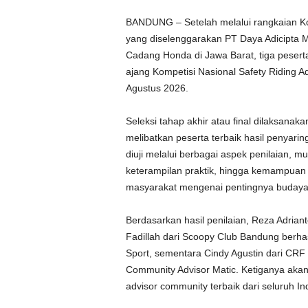
BANDUNG – Setelah melalui rangkaian K
yang diselenggarakan PT Daya Adicipta 
Cadang Honda di Jawa Barat, tiga peserta
ajang Kompetisi Nasional Safety Riding 
Agustus 2026.
Seleksi tahap akhir atau final dilaksana
melibatkan peserta terbaik hasil penyarin
diuji melalui berbagai aspek penilaian, m
keterampilan praktik, hingga kemampua
masyarakat mengenai pentingnya budaya
Berdasarkan hasil penilaian, Reza Adrian
Fadillah dari Scoopy Club Bandung berhas
Sport, sementara Cindy Agustin dari CRF 
Community Advisor Matic. Ketiganya akan
advisor community terbaik dari seluruh In