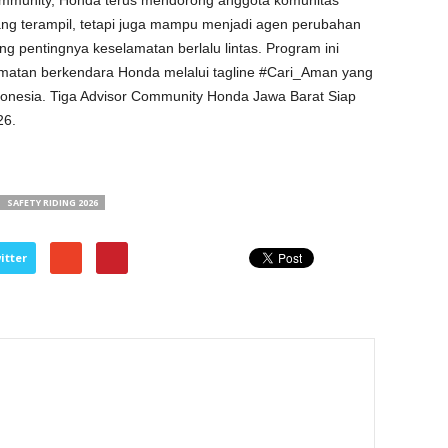
Community, Honda terus mendorong anggota komunitas
ng terampil, tetapi juga mampu menjadi agen perubahan
g pentingnya keselamatan berlalu lintas. Program ini
matan berkendara Honda melalui tagline #Cari_Aman yang
ndonesia. Tiga Advisor Community Honda Jawa Barat Siap
26.
SAFETY RIDING 2026
itter