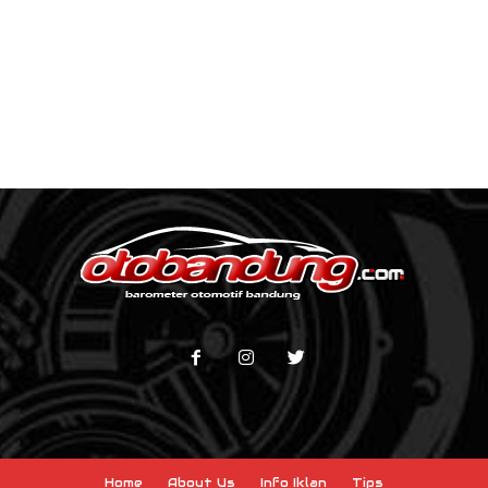
Home
About Us
Info Iklan
Tips