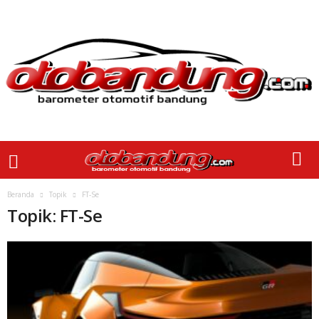
Beranda
Topik
FT-Se
Topik: FT-Se