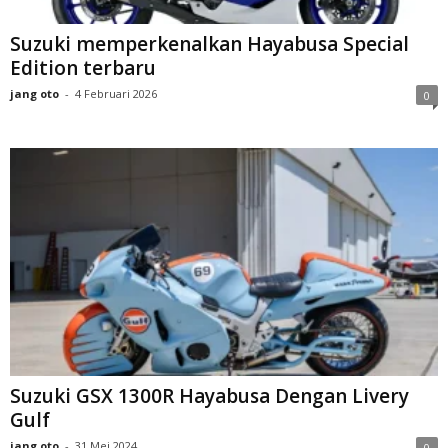
Suzuki memperkenalkan Hayabusa Special
Edition terbaru
jang oto
-
4 Februari 2026
0
Suzuki GSX 1300R Hayabusa Dengan Livery
Gulf
jang oto
-
31 Mei 2024
0