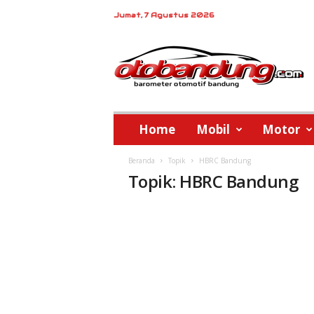
Jumat, 7 Agustus 2026
o
t
o
b
a
n
d
Home
Mobil
Motor
u
n
Beranda
Topik
HBRC Bandung
g
Topik: HBRC Bandung