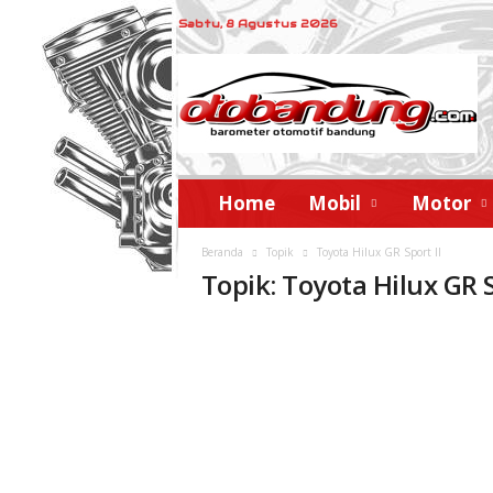
Sabtu, 8 Agustus 2026
o
t
o
b
a
n
d
Home
Mobil
Motor
u
n
Beranda
Topik
Toyota Hilux GR Sport II
g
Topik: Toyota Hilux GR S