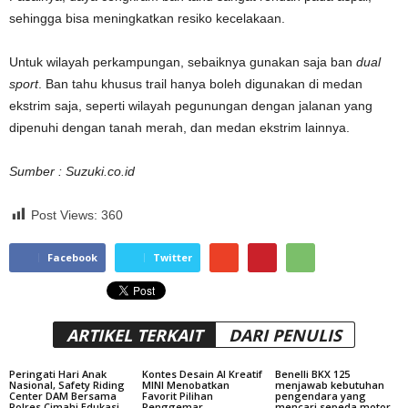
sehingga bisa meningkatkan resiko kecelakaan.
Untuk wilayah perkampungan, sebaiknya gunakan saja ban
dual
sport
. Ban tahu khusus trail hanya boleh digunakan di medan
ekstrim saja, seperti wilayah pegunungan dengan jalanan yang
dipenuhi dengan tanah merah, dan medan ekstrim lainnya.
Sumber : Suzuki.co.id
Post Views:
360
Facebook
Twitter
ARTIKEL TERKAIT
DARI PENULIS
Peringati Hari Anak
Kontes Desain AI Kreatif
Benelli BKX 125
Nasional, Safety Riding
MINI Menobatkan
menjawab kebutuhan
Center DAM Bersama
Favorit Pilihan
pengendara yang
Polres Cimahi Edukasi
Penggemar
mencari sepeda motor