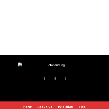
Home
About Us
Info Iklan
Tips