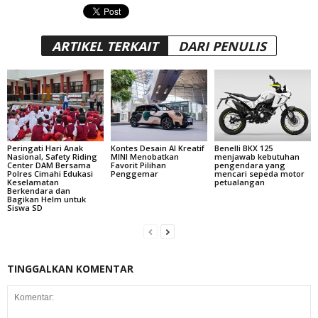
ARTIKEL TERKAIT
DARI PENULIS
Peringati Hari Anak
Kontes Desain AI Kreatif
Benelli BKX 125
Nasional, Safety Riding
MINI Menobatkan
menjawab kebutuhan
Center DAM Bersama
Favorit Pilihan
pengendara yang
Polres Cimahi Edukasi
Penggemar
mencari sepeda motor
Keselamatan
petualangan
Berkendara dan
Bagikan Helm untuk
Siswa SD
TINGGALKAN KOMENTAR