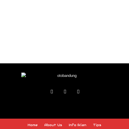
Home
About Us
Info Iklan
Tips