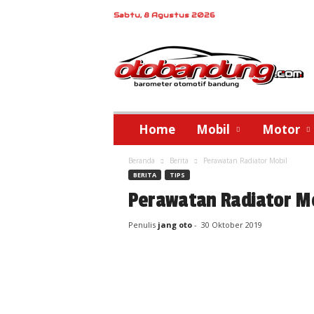
Sabtu, 8 Agustus 2026
o
t
o
b
a
n
d
Home
Mobil
Motor
u
n
Beranda
Berita
Perawatan Radiator Mobil
g
BERITA
TIPS
Perawatan Radiator M
Penulis
jang oto
-
30 Oktober 2019