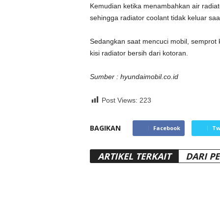
Kemudian ketika menambahkan air radiator,
sehingga radiator coolant tidak keluar s
Sedangkan saat mencuci mobil, semprot kis
kisi radiator bersih dari kotoran.
Sumber : hyundaimobil.co.id
Post Views:
223
BAGIKAN
Facebook
Tw
ARTIKEL TERKAIT
DARI P