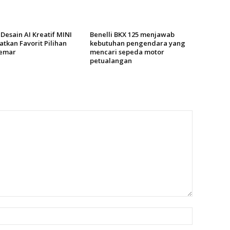
Desain AI Kreatif MINI
Benelli BKX 125 menjawab
tkan Favorit Pilihan
kebutuhan pengendara yang
emar
mencari sepeda motor
petualangan