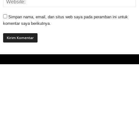
Simpan nama, email, dan situs web saya pada peramban ini untuk
komentar saya berikutnya.