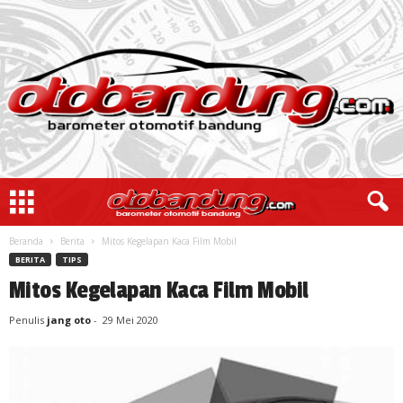
Beranda
Berita
Mitos Kegelapan Kaca Film Mobil
BERITA
TIPS
Mitos Kegelapan Kaca Film Mobil
Penulis
jang oto
-
29 Mei 2020