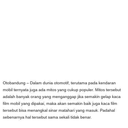
Otobandung – Dalam dunia otomotif, terutama pada kendaran
mobil ternyata juga ada mitos yang cukup populer. Mitos tersebut
adalah banyak orang yang menganggap jika semakin gelap kaca
film mobil yang dipakai, maka akan semakin baik juga kaca film
tersebut bisa menangkal sinar matahari yang masuk. Padahal
sebenarnya hal tersebut sama sekali tidak benar.