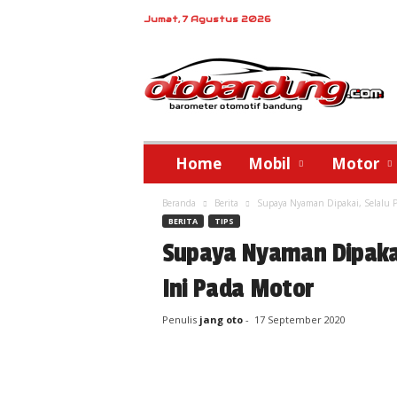
Jumat, 7 Agustus 2026
o
t
o
b
a
n
d
Home
Mobil
Motor
u
n
Beranda
Berita
Supaya Nyaman Dipakai, Selalu P
g
BERITA
TIPS
Supaya Nyaman Dipakai
Ini Pada Motor
Penulis
jang oto
-
17 September 2020