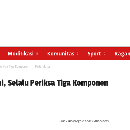
Modifikasi
Komunitas
Sport
Raga
eriksa Tiga Komponen Ini Pada Motor
, Selalu Periksa Tiga Komponen
Black motorcycle shock absorbers