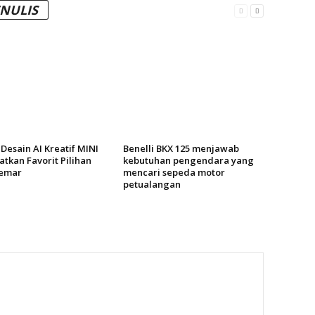
ENULIS
Desain AI Kreatif MINI
Benelli BKX 125 menjawab
tkan Favorit Pilihan
kebutuhan pengendara yang
emar
mencari sepeda motor
petualangan