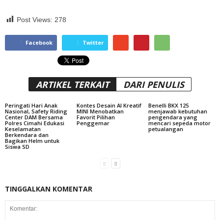
Post Views:
278
Facebook
Twitter
ARTIKEL TERKAIT
DARI PENULIS
Peringati Hari Anak
Kontes Desain AI Kreatif
Benelli BKX 125
Nasional, Safety Riding
MINI Menobatkan
menjawab kebutuhan
Center DAM Bersama
Favorit Pilihan
pengendara yang
Polres Cimahi Edukasi
Penggemar
mencari sepeda motor
Keselamatan
petualangan
Berkendara dan
Bagikan Helm untuk
Siswa SD
TINGGALKAN KOMENTAR