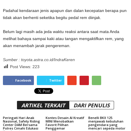
Padahal kendaraan jenis apapun dan dalan kecepatan berapa pun
tidak akan berhenti seketika begitu pedal rem diinjak.
Belum lagi masih ada jeda waktu reaksi antara saat mata Anda
melihat bahaya sampai kaki atau tangan mengaktifkan rem, yang
akan menambah jarak pengereman.
Sumber : toyota.astra.co.id/IndraKeren
Post Views:
223
Facebook
Twitter
ARTIKEL TERKAIT
DARI PENULIS
Peringati Hari Anak
Kontes Desain AI Kreatif
Benelli BKX 125
Nasional, Safety Riding
MINI Menobatkan
menjawab kebutuhan
Center DAM Bersama
Favorit Pilihan
pengendara yang
Polres Cimahi Edukasi
Penggemar
mencari sepeda motor