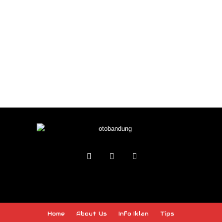
Home
About Us
Info Iklan
Tips