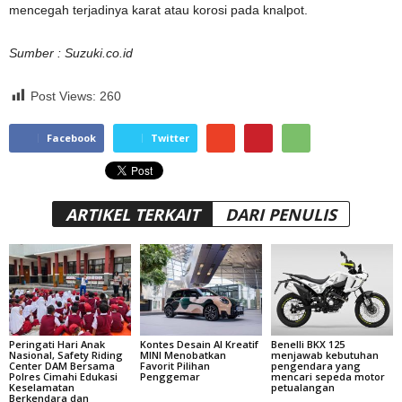
mencegah terjadinya karat atau korosi pada knalpot.
Sumber : Suzuki.co.id
Post Views:
260
Facebook
Twitter
ARTIKEL TERKAIT
DARI PENULIS
Peringati Hari Anak
Kontes Desain AI Kreatif
Benelli BKX 125
Nasional, Safety Riding
MINI Menobatkan
menjawab kebutuhan
Center DAM Bersama
Favorit Pilihan
pengendara yang
Polres Cimahi Edukasi
Penggemar
mencari sepeda motor
Keselamatan
petualangan
Berkendara dan