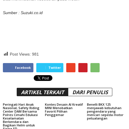
Sumber : Suzuki.co.id
Post Views:
981
Facebook
Twitter
ARTIKEL TERKAIT
DARI PENULIS
Peringati Hari Anak
Kontes Desain AI Kreatif
Benelli BKX 125
Nasional, Safety Riding
MINI Menobatkan
menjawab kebutuhan
Center DAM Bersama
Favorit Pilihan
pengendara yang
Polres Cimahi Edukasi
Penggemar
mencari sepeda motor
Keselamatan
petualangan
Berkendara dan
Bagikan Helm untuk
Siswa SD