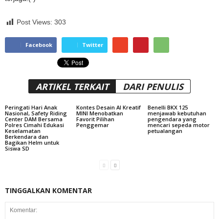
Post Views:
303
Facebook
Twitter
ARTIKEL TERKAIT
DARI PENULIS
Peringati Hari Anak
Kontes Desain AI Kreatif
Benelli BKX 125
Nasional, Safety Riding
MINI Menobatkan
menjawab kebutuhan
Center DAM Bersama
Favorit Pilihan
pengendara yang
Polres Cimahi Edukasi
Penggemar
mencari sepeda motor
Keselamatan
petualangan
Berkendara dan
Bagikan Helm untuk
Siswa SD
TINGGALKAN KOMENTAR