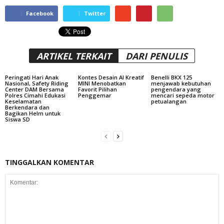
Facebook
Twitter
ARTIKEL TERKAIT
DARI PENULIS
Peringati Hari Anak
Kontes Desain AI Kreatif
Benelli BKX 125
Nasional, Safety Riding
MINI Menobatkan
menjawab kebutuhan
Center DAM Bersama
Favorit Pilihan
pengendara yang
Polres Cimahi Edukasi
Penggemar
mencari sepeda motor
Keselamatan
petualangan
Berkendara dan
Bagikan Helm untuk
Siswa SD
TINGGALKAN KOMENTAR