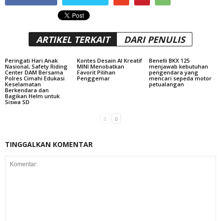
ARTIKEL TERKAIT
DARI PENULIS
Peringati Hari Anak
Kontes Desain AI Kreatif
Benelli BKX 125
Nasional, Safety Riding
MINI Menobatkan
menjawab kebutuhan
Center DAM Bersama
Favorit Pilihan
pengendara yang
Polres Cimahi Edukasi
Penggemar
mencari sepeda motor
Keselamatan
petualangan
Berkendara dan
Bagikan Helm untuk
Siswa SD
TINGGALKAN KOMENTAR