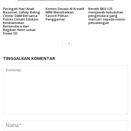
Peringati Hari Anak
Kontes Desain AI Kreatif
Benelli BKX 125
Nasional, Safety Riding
MINI Menobatkan
menjawab kebutuhan
Center DAM Bersama
Favorit Pilihan
pengendara yang
Polres Cimahi Edukasi
Penggemar
mencari sepeda motor
Keselamatan
petualangan
Berkendara dan
Bagikan Helm untuk
Siswa SD
TINGGALKAN KOMENTAR