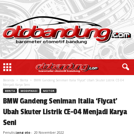
Beranda
Berita
BMW Gandeng Seniman Italia ‘Flycat’ Ubah Skuter Listrik CE-04
Menjadi Karya Seni
BERITA
MODIFIKASI
MOTOR
BMW Gandeng Seniman Italia ‘Flycat’
Ubah Skuter Listrik CE-04 Menjadi Karya
Seni
Penulis
jang oto
-
20 November 2022