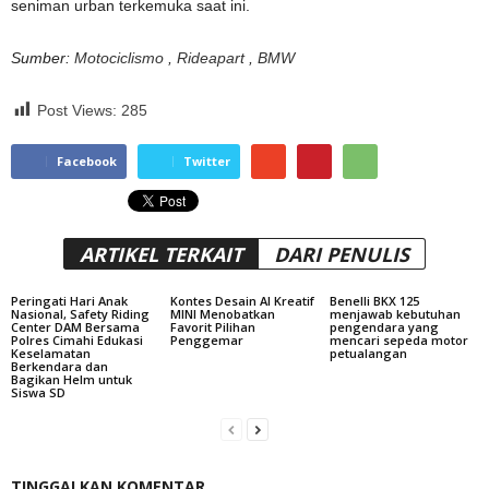
seniman urban terkemuka saat ini.
Sumber:
Motociclismo
,
Rideapart
,
BMW
Post Views:
285
Facebook
Twitter
ARTIKEL TERKAIT
DARI PENULIS
Peringati Hari Anak
Kontes Desain AI Kreatif
Benelli BKX 125
Nasional, Safety Riding
MINI Menobatkan
menjawab kebutuhan
Center DAM Bersama
Favorit Pilihan
pengendara yang
Polres Cimahi Edukasi
Penggemar
mencari sepeda motor
Keselamatan
petualangan
Berkendara dan
Bagikan Helm untuk
Siswa SD
TINGGALKAN KOMENTAR