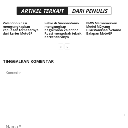
ARTIKEL TERKAIT
DARI PENULIS
Valentino Rossi
Fabio di Giannantonio
BMW Memamerkan
mengungkapkan
mengungkap
Model M2 yang
kepuasan terbesarnya
bagaimana Valentino
Dikustomisasi Selama
dari karier MotoGP.
Rossi mengubah teknik
Balapan MotoGP
berkendaranya
TINGGALKAN KOMENTAR