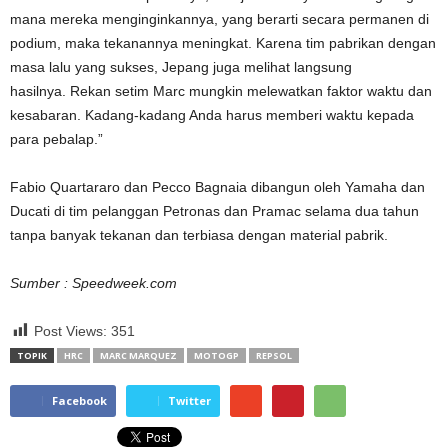
mana mereka menginginkannya, yang berarti secara permanen di
podium, maka tekanannya meningkat. Karena tim pabrikan dengan
masa lalu yang sukses, Jepang juga melihat langsung
hasilnya. Rekan setim Marc mungkin melewatkan faktor waktu dan
kesabaran. Kadang-kadang Anda harus memberi waktu kepada
para pebalap.”
Fabio Quartararo dan Pecco Bagnaia dibangun oleh Yamaha dan
Ducati di tim pelanggan Petronas dan Pramac selama dua tahun
tanpa banyak tekanan dan terbiasa dengan material pabrik.
Sumber : Speedweek.com
Post Views:
351
TOPIK
HRC
MARC MARQUEZ
MOTOGP
REPSOL
Facebook
Twitter