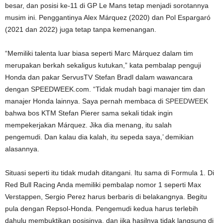
besar, dan posisi ke-11 di GP Le Mans tetap menjadi sorotannya
musim ini. Penggantinya Alex Márquez (2020) dan Pol Espargaró
(2021 dan 2022) juga tetap tanpa kemenangan.
“Memiliki talenta luar biasa seperti Marc Márquez dalam tim
merupakan berkah sekaligus kutukan,” kata pembalap penguji
Honda dan pakar ServusTV Stefan Bradl dalam wawancara
dengan SPEEDWEEK.com. “Tidak mudah bagi manajer tim dan
manajer Honda lainnya. Saya pernah membaca di
SPEEDWEEK
bahwa bos KTM Stefan Pierer sama sekali tidak ingin
mempekerjakan Márquez. Jika dia menang, itu salah
pengemudi. Dan kalau dia kalah, itu sepeda saya,’ demikian
alasannya.
Situasi seperti itu tidak mudah ditangani. Itu sama di Formula 1. Di
Red Bull Racing Anda memiliki pembalap nomor 1 seperti Max
Verstappen, Sergio Perez harus berbaris di belakangnya. Begitu
pula dengan Repsol-Honda. Pengemudi kedua harus terlebih
dahulu membuktikan posisinya, dan jika hasilnya tidak langsung di