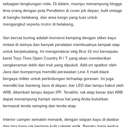
sebagian lengkungan roda. Di dalam, mampu menampung hingga
lima orang dengan pola Pendleton di cover jok depan, kulit vintage
di bangku belakang, dan area kargo yang luas untuk
mengangkut
sepeda motor
di belakang.
Van bercat kuning adalah konversi kemping dengan stiker kayu
imitasi di sisinya dan banyak peralatan membuatnya tampak siap
untuk berpetualang. Ini mengendarai velg Brut 16 inci bersepatu
karet Toyo Tires Open Country R / T yang akan memberikan
cengkeraman lebih dari truk yang dipukuli. Add-on spatbor oleh
Jaos dan bumpernya memiliki perawatan Line X matt-black
bergaya militer untuk perlindungan terhadap goresan. Ini juga
memiliki bar banteng Jaos di depan, bar LED dan lampu kabut oleh
ARB, ditambah lampu depan IPF. Terakhir, rak atap besar dari ARB
dapat menampung hampir semua hal yang Anda butuhkan
termasuk tenda samping dan tenda atap.
Interior camper semakin menarik, dengan sisipan kayu di dasbor
dan tiga baris jok berlapis kulit cokelat antik. Bangku baris kedua