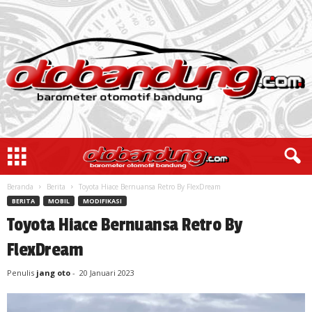
Beranda
Berita
Toyota Hiace Bernuansa Retro By FlexDream
BERITA
MOBIL
MODIFIKASI
Toyota Hiace Bernuansa Retro By
FlexDream
Penulis
jang oto
-
20 Januari 2023