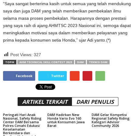
“Saya sangat berterima kasih untuk semua yang telah mendukung
saya dan juga DAM yang telah memberikan pembekalan ilmu
selama masa proses pembekalan. Harapannya dengan prestasi
yang saya raih di ajang AHMTSC 2023 Nasional ini, semoga dapat
meningkatkan motivasi saya dalam memberikan pelayanan yang
prima kepada konsumen setia Honda,” ujar Adi yanto.(*)
Post Views:
327
TOPIK
AHM TECHNICAL SKILL CONTEST 2023
DAM
TEKNISI DAM
Facebook
Twitter
ARTIKEL TERKAIT
DARI PENULIS
Peringati Hari Anak
DAM Hadirkan New
DAM Gelar Kompetisi
Nasional, Safety Riding
Honda Vario Evo 160
Regional Safety Riding
Center DAM Bersama
untuk Konsumen Jawa
Kategori Advisor
Polres Cimahi Edukasi
Barat
Community 2026
Keselamatan
Berkendara dan