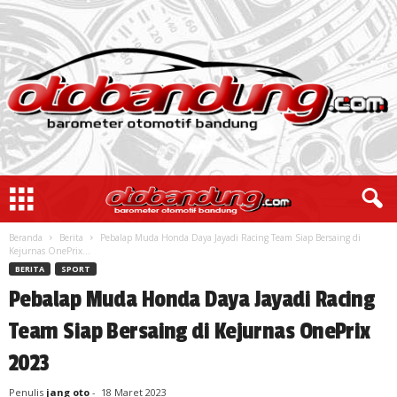
Beranda
Berita
Pebalap Muda Honda Daya Jayadi Racing Team Siap Bersaing di
Kejurnas OnePrix...
BERITA
SPORT
Pebalap Muda Honda Daya Jayadi Racing
Team Siap Bersaing di Kejurnas OnePrix
2023
Penulis
jang oto
-
18 Maret 2023