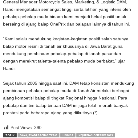
General Manager Motorcycle Sales, Marketing, & Logistic DAM,
Handi mengatakan semangat tinggi serta latihan yang intens oleh
pebalap-pebalap muda binaan kami menjadi bekal positif untuk
bersaing di ajang balap OnePrix dan balapan lainnya di tahun ini.
“Kami selalu mendukung kegiatan-kegiatan positif salah satunya
balap motor resmi di tanah air khususnya di Jawa Barat guna
mendukung pembinaan pebalap-pebalap di tanah pasundan
dengan merekrut talenta-talenta pebalap muda berbakat,” ujar
Handi.
Sejak tahun 2005 hingga saat ini, DAM tetap konsisten mendukung
pembinaan pebalap-pebalap muda di Tanah Air melalui berbagai
ajang kompetisi balap di tingkat Regional hingga Nasional. Para
pebalap dan tim balap binaan DAM ini juga telah meraih banyak
prestasi pada beberapa ajang yang diikutinya.(*)
Post Views:
390
TOPIK
DAYA JAYADI RACING TEAM
HONDA
KEJURNAS ONEPRIX 2023