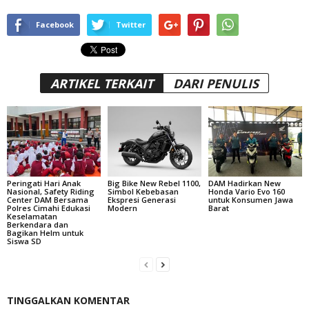
Facebook
Twitter
ARTIKEL TERKAIT
DARI PENULIS
Peringati Hari Anak
Big Bike New Rebel 1100,
DAM Hadirkan New
Nasional, Safety Riding
Simbol Kebebasan
Honda Vario Evo 160
Center DAM Bersama
Ekspresi Generasi
untuk Konsumen Jawa
Polres Cimahi Edukasi
Modern
Barat
Keselamatan
Berkendara dan
Bagikan Helm untuk
Siswa SD
TINGGALKAN KOMENTAR