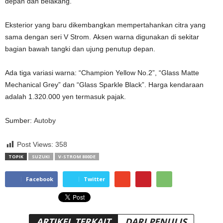
depan dan belakang.
Eksterior yang baru dikembangkan mempertahankan citra yang
sama dengan seri V Strom. Aksen warna digunakan di sekitar
bagian bawah tangki dan ujung penutup depan.
Ada tiga variasi warna: “Champion Yellow No.2”, “Glass Matte
Mechanical Grey” dan “Glass Sparkle Black”. Harga kendaraan
adalah 1.320.000 yen termasuk pajak.
Sumber:
Autoby
Post Views:
358
TOPIK
SUZUKI
V-STROM 800DE
Facebook
Twitter
ARTIKEL TERKAIT
DARI PENULIS