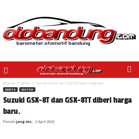
Beranda
Berita
Suzuki GSX-8T dan GSX-8TT diberi harga baru.
BERITA
MOTOR
Suzuki GSX-8T dan GSX-8TT diberi harga
baru.
Penulis
jang oto
-
2 April 2026