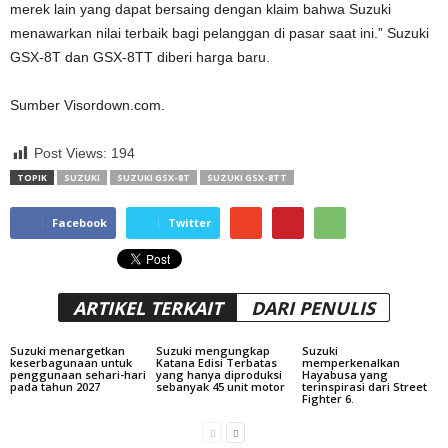
merek lain yang dapat bersaing dengan klaim bahwa Suzuki
menawarkan nilai terbaik bagi pelanggan di pasar saat ini.” Suzuki
GSX-8T dan GSX-8TT diberi harga baru.
Sumber Visordown.com.
Post Views:
194
TOPIK
SUZUKI
SUZUKI GSX-8T
SUZUKI GSX-8TT
Facebook
Twitter
ARTIKEL TERKAIT
DARI PENULIS
Suzuki menargetkan
Suzuki mengungkap
Suzuki
keserbagunaan untuk
Katana Edisi Terbatas
memperkenalkan
penggunaan sehari-hari
yang hanya diproduksi
Hayabusa yang
pada tahun 2027
sebanyak 45 unit motor
terinspirasi dari Street
Fighter 6.