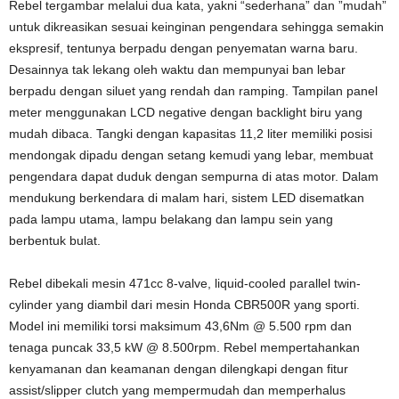
Rebel tergambar melalui dua kata, yakni “sederhana” dan ”mudah”
untuk dikreasikan sesuai keinginan pengendara sehingga semakin
ekspresif, tentunya berpadu dengan penyematan warna baru.
Desainnya tak lekang oleh waktu dan mempunyai ban lebar
berpadu dengan siluet yang rendah dan ramping. Tampilan panel
meter menggunakan LCD negative dengan backlight biru yang
mudah dibaca. Tangki dengan kapasitas 11,2 liter memiliki posisi
mendongak dipadu dengan setang kemudi yang lebar, membuat
pengendara dapat duduk dengan sempurna di atas motor. Dalam
mendukung berkendara di malam hari, sistem LED disematkan
pada lampu utama, lampu belakang dan lampu sein yang
berbentuk bulat.
Rebel dibekali mesin 471cc 8-valve, liquid-cooled parallel twin-
cylinder yang diambil dari mesin Honda CBR500R yang sporti.
Model ini memiliki torsi maksimum 43,6Nm @ 5.500 rpm dan
tenaga puncak 33,5 kW @ 8.500rpm. Rebel mempertahankan
kenyamanan dan keamanan dengan dilengkapi dengan fitur
assist/slipper clutch yang mempermudah dan memperhalus