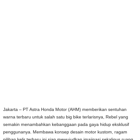
Jakarta – PT Astra Honda Motor (AHM) memberikan sentuhan
warna terbaru untuk salah satu big bike terlarisnya, Rebel yang
semakin menambahkan kebanggaan pada gaya hidup eksklusif
penggunanya. Membawa konsep desain motor kustom, ragam
pilihan kelir terbaru ini siap mewujudkan imajinasi sekaligus ruang