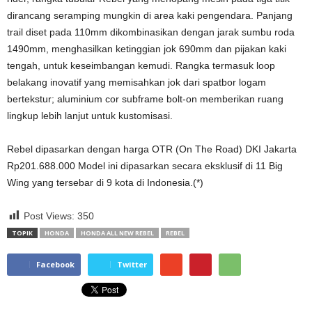
dirancang seramping mungkin di area kaki pengendara. Panjang
trail diset pada 110mm dikombinasikan dengan jarak sumbu roda
1490mm, menghasilkan ketinggian jok 690mm dan pijakan kaki
tengah, untuk keseimbangan kemudi. Rangka termasuk loop
belakang inovatif yang memisahkan jok dari spatbor logam
bertekstur; aluminium cor subframe bolt-on memberikan ruang
lingkup lebih lanjut untuk kustomisasi.
Rebel dipasarkan dengan harga OTR (On The Road) DKI Jakarta
Rp201.688.000 Model ini dipasarkan secara eksklusif di 11 Big
Wing yang tersebar di 9 kota di Indonesia.(*)
Post Views:
350
TOPIK
HONDA
HONDA ALL NEW REBEL
REBEL
Facebook
Twitter