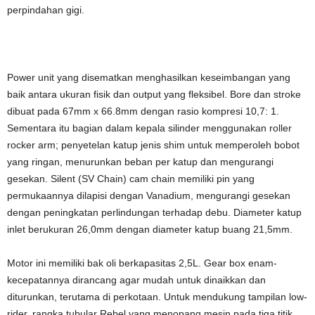
perpindahan gigi.
Power unit yang disematkan menghasilkan keseimbangan yang
baik antara ukuran fisik dan output yang fleksibel. Bore dan stroke
dibuat pada 67mm x 66.8mm dengan rasio kompresi 10,7: 1.
Sementara itu bagian dalam kepala silinder menggunakan roller
rocker arm; penyetelan katup jenis shim untuk memperoleh bobot
yang ringan, menurunkan beban per katup dan mengurangi
gesekan. Silent (SV Chain) cam chain memiliki pin yang
permukaannya dilapisi dengan Vanadium, mengurangi gesekan
dengan peningkatan perlindungan terhadap debu. Diameter katup
inlet berukuran 26,0mm dengan diameter katup buang 21,5mm.
Motor ini memiliki bak oli berkapasitas 2,5L. Gear box enam-
kecepatannya dirancang agar mudah untuk dinaikkan dan
diturunkan, terutama di perkotaan. Untuk mendukung tampilan low-
rider, rangka tubular Rebel yang menopang mesin pada tiga titik