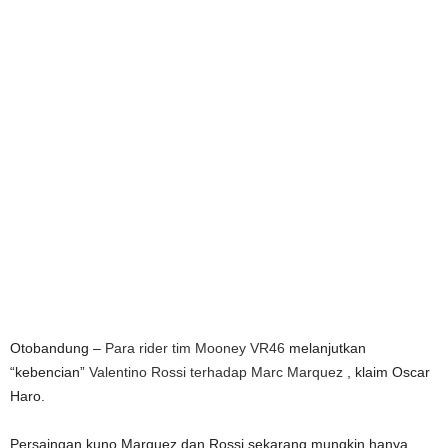
Otobandung –
Para rider tim Mooney VR46
melanjutkan
“kebencian”
Valentino Rossi terhadap
Marc Marquez
, klaim Oscar
Haro.
Persaingan kuno Marquez dan Rossi sekarang mungkin hanya