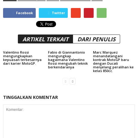
Facebook
Twitter
ARTIKEL TERKAIT
DARI PENULIS
Valentino Rossi
Fabio di Giannantonio
Marc Marquez
mengungkapkan
mengungkap
menandatangani
kepuasan terbesarnya
bagaimana Valentino
kontrak MotoGP baru
dari karier MotoGP.
Rossi mengubah teknik
dengan Ducati
berkendaranya
menjelang peralihan ke
kelas 850cc.
TINGGALKAN KOMENTAR