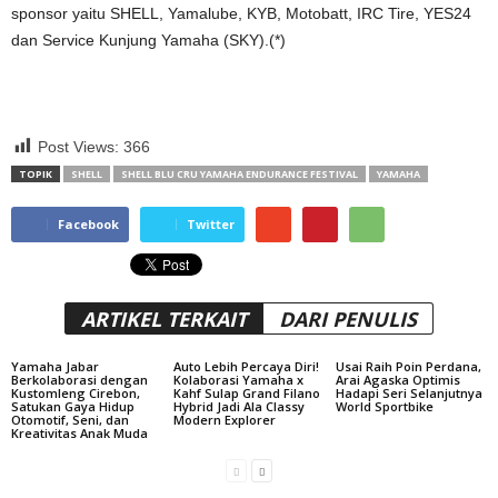
sponsor yaitu SHELL, Yamalube, KYB, Motobatt, IRC Tire, YES24
dan Service Kunjung Yamaha (SKY).(*)
Post Views:
366
TOPIK
SHELL
SHELL BLU CRU YAMAHA ENDURANCE FESTIVAL
YAMAHA
Facebook
Twitter
ARTIKEL TERKAIT
DARI PENULIS
Yamaha Jabar
Auto Lebih Percaya Diri!
Usai Raih Poin Perdana,
Berkolaborasi dengan
Kolaborasi Yamaha x
Arai Agaska Optimis
Kustomleng Cirebon,
Kahf Sulap Grand Filano
Hadapi Seri Selanjutnya
Satukan Gaya Hidup
Hybrid Jadi Ala Classy
World Sportbike
Otomotif, Seni, dan
Modern Explorer
Kreativitas Anak Muda