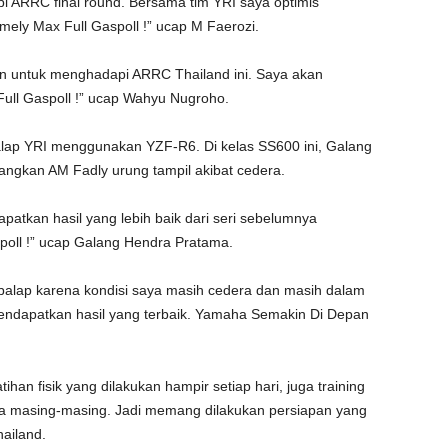
 ARRC final round. Bersama tim YRI saya optimis
ely Max Full Gaspoll !” ucap M Faerozi.
an untuk menghadapi ARRC Thailand ini. Saya akan
ll Gaspoll !” ucap Wahyu Nugroho.
lap YRI menggunakan YZF-R6. Di kelas SS600 ini, Galang
angkan AM Fadly urung tampil akibat cedera.
apatkan hasil yang lebih baik dari seri sebelumnya
poll !” ucap Galang Hendra Pratama.
ti balap karena kondisi saya masih cedera dan masih dalam
ndapatkan hasil yang terbaik. Yamaha Semakin Di Depan
han fisik yang dilakukan hampir setiap hari, juga training
area masing-masing. Jadi memang dilakukan persiapan yang
ailand.