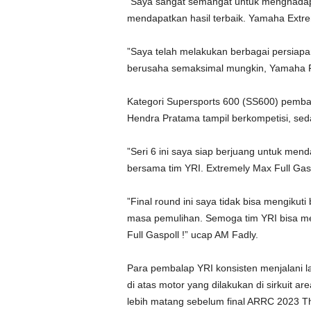
”Saya sangat semangat untuk menghadapi
mendapatkan hasil terbaik. Yamaha Extrem
”Saya telah melakukan berbagai persiap
berusaha semaksimal mungkin, Yamaha Fu
Kategori Supersports 600 (SS600) pemba
Hendra Pratama tampil berkompetisi, sed
”Seri 6 ini saya siap berjuang untuk mend
bersama tim YRI. Extremely Max Full Gas
”Final round ini saya tidak bisa mengiku
masa pemulihan. Semoga tim YRI bisa me
Full Gaspoll !” ucap AM Fadly.
Para pembalap YRI konsisten menjalani lati
di atas motor yang dilakukan di sirkuit 
lebih matang sebelum final ARRC 2023 Th