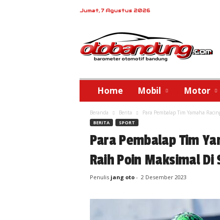
Jumat, 7 Agustus 2026
o
t
o
b
a
n
d
Home
Mobil
Motor
u
n
Beranda
Berita
Para Pembalap Tim Yamaha Racing 
g
BERITA
SPORT
Para Pembalap Tim Ya
Raih Poin Maksimal Di S
Penulis
jang oto
-
2 Desember 2023