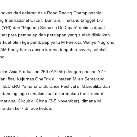
ngkas dari gelaran Asia Road Racing Championship
International Circuit, Buriram, Thailand tanggal 1-3
 (YRI) dan “Pejuang Semakin Di Depan” optimis dapat
i kuat para pembalap dan persiapan yang sudah dilakukan.
diperkuat oleh tiga pembalap yaitu M Faerozi, Wahyu Nugroho
M Fadly harus absen karena tengah recovery setelah
nd.
kelas Asia Production 250 (AP250) dengan pacuan YZF-
ni final Kejurnas OnePrix di lintasan Mijen Semarang.
n bLU cRU Yamaha Endurance Festival di Mandalika dan
ertanding juga semakin kuat dikarenakan track record
national Circuit di China (3-5 November), dimana M
ama dan ke-7 di race kedua.