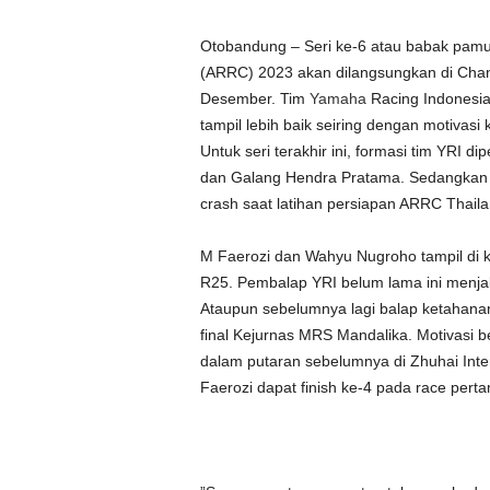
Otobandung – Seri ke-6 atau babak pamu
(ARRC) 2023 akan dilangsungkan di Chang 
Desember. Tim
Yamaha
Racing Indonesia
tampil lebih baik seiring dengan motivas
Untuk seri terakhir ini, formasi tim YRI 
dan Galang Hendra Pratama. Sedangkan A
crash saat latihan persiapan ARRC Thaila
M Faerozi dan Wahyu Nugroho tampil di 
R25. Pembalap YRI belum lama ini menjala
Ataupun sebelumnya lagi balap ketahana
final Kejurnas MRS Mandalika. Motivasi b
dalam putaran sebelumnya di Zhuhai Inter
Faerozi dapat finish ke-4 pada race pert