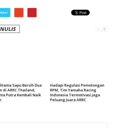
itter
ENULIS
ditama Sapu Bersih Dua
Hadapi Regulasi Pemotongan
n di ARRC Thailand,
RPM, Tim Yamaha Racing
ta Putra Kembali Naik
Indonesia Termotivasi Jaga
m
Peluang Juara ARRC