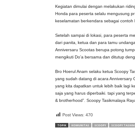
Kegiatan dimulai dengan melakukan riding
Honda para peserta selalu mengusung p
keselamatan berkendara sebagai contoh 
Setelah sampai di lokasi, para peserta m
dari panita, ketua dan para tamu undang
Anniversaru Scootas berupa potong tump
mengikuti Do’a bersama dan ditutup deng
Bro Hoerul Anam selaku ketua Scoopy Ta
yang sudah datang di acara Anniversary 
yang kita dapatkan untuk lebih baik lag
saja yang harus diperbaiki. tapi yang terp
& brotherhood”. Scoopy Tasikmalaya Raya
Post Views:
470
TOPIK
KOMUNITAS
SCOOPY
SCOOPY TASIKM