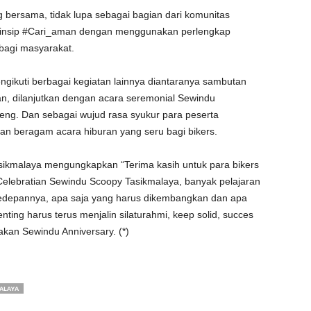
 bersama, tidak lupa sebagai bagian dari komunitas
rinsip #Cari_aman dengan menggunakan perlengkap
bagi masyarakat.
engikuti berbagai kegiatan lainnya diantaranya sambutan
an, dilanjutkan dengan acara seremonial Sewindu
eng. Dan sebagai wujud rasa syukur para peserta
an beragam acara hiburan yang seru bagi bikers.
sikmalaya mengungkapkan “Terima kasih untuk para bikers
Celebratian Sewindu Scoopy Tasikmalaya, banyak pelajaran
i kedepannya, apa saja yang harus dikembangkan dan apa
enting harus terus menjalin silaturahmi, keep solid, succes
kan Sewindu Anniversary. (*)
ALAYA