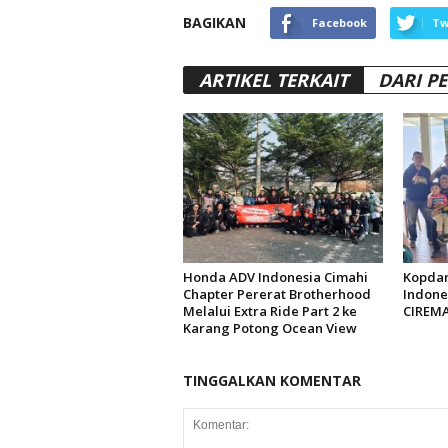
BAGIKAN
Facebook
Tw
ARTIKEL TERKAIT
DARI P
Honda ADV Indonesia Cimahi
Kopdar
Chapter Pererat Brotherhood
Indones
Melalui Extra Ride Part 2 ke
CIREM
Karang Potong Ocean View
TINGGALKAN KOMENTAR