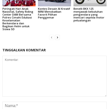
Peringati Hari Anak
Kontes Desain AI Kreatif
Benelli BKX 125
Nasional, Safety Riding
MINI Menobatkan
menjawab kebutuhan
Center DAM Bersama
Favorit Pilihan
pengendara yang
Polres Cimahi Edukasi
Penggemar
mencari sepeda motor
Keselamatan
petualangan
Berkendara dan
Bagikan Helm untuk
Siswa SD
TINGGALKAN KOMENTAR