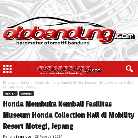
Beranda
Berita
Honda Membuka Kembali Fasilitas Museum Honda Collection Hall di
Mobility Resort Motegi,...
BERITA
RAGAM
Honda Membuka Kembali Fasilitas
Museum Honda Collection Hall di Mobility
Resort Motegi, Jepang
Penulis
jang oto
-
28 Februari 2024