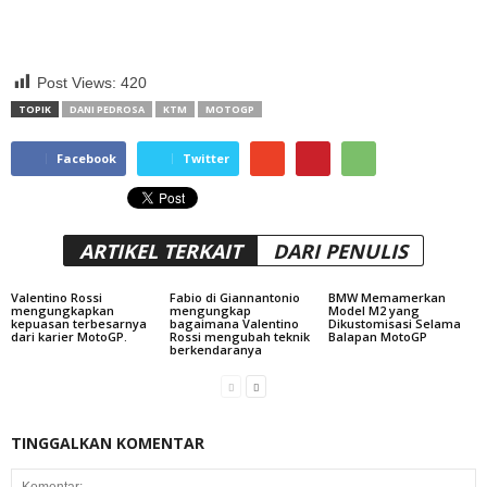
Post Views:
420
TOPIK
DANI PEDROSA
KTM
MOTOGP
Facebook
Twitter
ARTIKEL TERKAIT
DARI PENULIS
Valentino Rossi
Fabio di Giannantonio
BMW Memamerkan
mengungkapkan
mengungkap
Model M2 yang
kepuasan terbesarnya
bagaimana Valentino
Dikustomisasi Selama
dari karier MotoGP.
Rossi mengubah teknik
Balapan MotoGP
berkendaranya
TINGGALKAN KOMENTAR