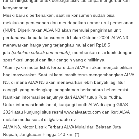
ramah lingkungan untuk berbagai aktivitas tanpa mengorbankan
kenyamanan.
Meski baru diperkenalkan, saat ini konsumen sudah bisa
melakukan pemesanan dan mendapatkan nomor urut pemesanan
(NUP). Diperkirakan ALVA N3 akan memulai pengiriman unit
perdananya kepada konsumen di bulan Oktober 2024. ALVA N3
menawarkan harga yang terjangkau mulai dari Rp18,5
juta
(sebelum subsidi pemerintah)
, memberikan nilai lebih dengan
spesifikasi unggul dan fitur canggih yang dimilikinya.
“Kami yakin motor listrik terbaru dari ALVA ini akan menjadi pilihan
bagi masyarakat. Saat ini kami masih terus mengembangkan ALVA
N3, di mana ALVA N3 akan menawarkan lebih banyak lagi fitur
canggih yang melengkapi pengalaman berkendara bebas emisi.
Nantikan informasi selanjutnya dari ALVA!” tutup Putu Yudha.
Untuk informasi lebih lanjut, kunjungi booth ALVA di ajang GIIAS
2024 atau kunjungi situs resmi
www.alvaauto.com
dan ikuti ALVA
melalui media sosial di @alvaauto.ev.
ALVA N3, Motor Listrik Terbaru ALVA Mulai dari Belasan Juta
Rupiah, Jangkauan Hingga 140 km. (*)