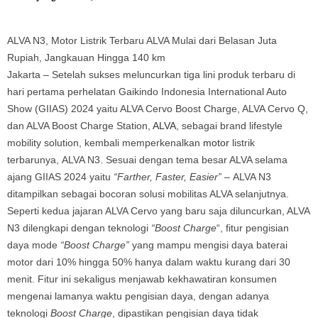
ALVA N3, Motor Listrik Terbaru ALVA Mulai dari Belasan Juta
Rupiah, Jangkauan Hingga 140 km
Jakarta – Setelah sukses meluncurkan tiga lini produk terbaru di
hari pertama perhelatan Gaikindo Indonesia International Auto
Show (GIIAS) 2024 yaitu ALVA Cervo Boost Charge, ALVA Cervo Q,
dan ALVA Boost Charge Station,
ALVA
, sebagai brand lifestyle
mobility solution, kembali memperkenalkan
motor
listrik
terbarunya, ALVA N3. Sesuai dengan tema besar ALVA selama
ajang GIIAS 2024 yaitu
“Farther, Faster, Easier” –
ALVA N3
ditampilkan sebagai bocoran solusi mobilitas ALVA selanjutnya.
Seperti kedua jajaran ALVA Cervo yang baru saja diluncurkan, ALVA
N3 dilengkapi dengan teknologi
“Boost Charge
“, fitur pengisian
daya mode
“Boost Charge”
yang mampu mengisi daya baterai
motor dari 10% hingga 50% hanya dalam waktu kurang dari 30
menit. Fitur ini sekaligus menjawab kekhawatiran konsumen
mengenai lamanya waktu pengisian daya, dengan adanya
teknologi
Boost Charge
, dipastikan pengisian daya tidak