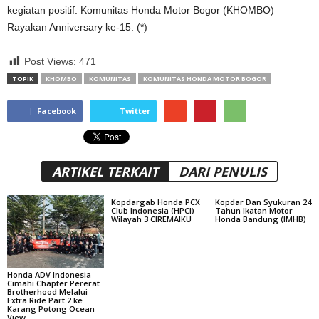
kegiatan positif. Komunitas Honda Motor Bogor (KHOMBO)
Rayakan Anniversary ke-15. (*)
Post Views:
471
TOPIK
KHOMBO
KOMUNITAS
KOMUNITAS HONDA MOTOR BOGOR
Facebook
Twitter
ARTIKEL TERKAIT
DARI PENULIS
Kopdargab Honda PCX
Kopdar Dan Syukuran 24
Club Indonesia (HPCI)
Tahun Ikatan Motor
Wilayah 3 CIREMAIKU
Honda Bandung (IMHB)
Honda ADV Indonesia
Cimahi Chapter Pererat
Brotherhood Melalui
Extra Ride Part 2 ke
Karang Potong Ocean
View