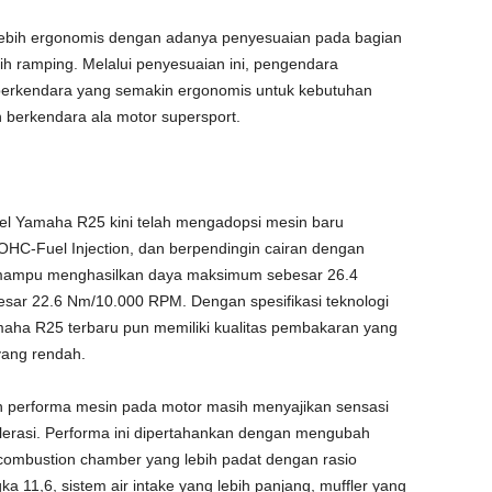
 lebih ergonomis dengan adanya penyesuaian pada bagian
bih ramping. Melalui penyesuaian ini, pengendara
erkendara yang semakin ergonomis untuk kebutuhan
 berkendara ala motor supersport.
el Yamaha R25 kini telah mengadopsi mesin baru
OHC-Fuel Injection, dan berpendingin cairan dengan
i, mampu menghasilkan daya maksimum sebesar 26.4
ar 22.6 Nm/10.000 RPM. Dengan spesifikasi teknologi
aha R25 terbaru pun memiliki kualitas pembakaran yang
yang rendah.
 performa mesin pada motor masih menyajikan sensasi
lerasi. Performa ini dipertahankan dengan mengubah
combustion chamber yang lebih padat dengan rasio
a 11,6, sistem air intake yang lebih panjang, muffler yang