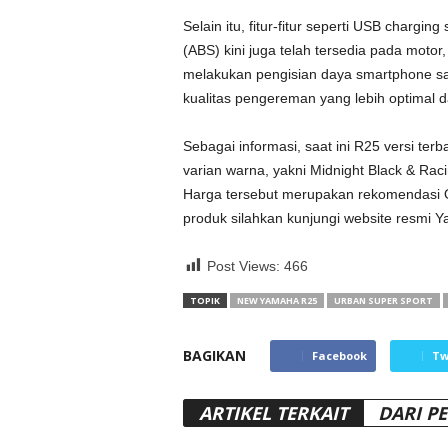
Selain itu, fitur-fitur seperti USB chargi
(ABS) kini juga telah tersedia pada mo
melakukan pengisian daya smartphone sa
kualitas pengereman yang lebih optimal
Sebagai informasi, saat ini R25 versi ter
varian warna, yakni Midnight Black & Ra
Harga tersebut merupakan rekomendasi On 
produk silahkan kunjungi website resmi Y
Post Views:
466
TOPIK
NEW YAMAHA R25
URBAN SUPER SPORT
BAGIKAN
Facebook
Tw
ARTIKEL TERKAIT
DARI P