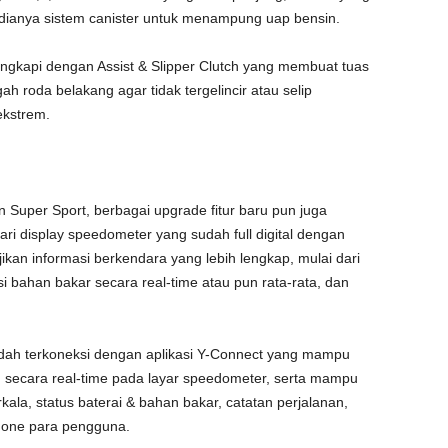
rsedianya sistem canister untuk menampung uap bensin.
lengkapi dengan Assist & Slipper Clutch yang membuat tuas
ah roda belakang agar tidak tergelincir atau selip
ekstrem.
uper Sport, berbagai upgrade fitur baru pun juga
ari display speedometer yang sudah full digital dengan
kan informasi berkendara yang lebih lengkap, mulai dari
si bahan bakar secara real-time atau pun rata-rata, dan
ah terkoneksi dengan aplikasi Y-Connect yang mampu
n secara real-time pada layar speedometer, serta mampu
la, status baterai & bahan bakar, catatan perjalanan,
hone para pengguna.