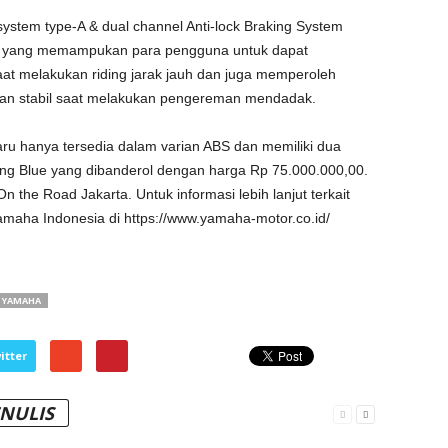
ng system type-A & dual channel Anti-lock Braking System
tor, yang memampukan para pengguna untuk dapat
at melakukan riding jarak jauh dan juga memperoleh
 dan stabil saat melakukan pengereman mendadak.
baru hanya tersedia dalam varian ABS dan memiliki dua
cing Blue yang dibanderol dengan harga Rp 75.000.000,00.
the Road Jakarta. Untuk informasi lebih lanjut terkait
amaha Indonesia di https://www.yamaha-motor.co.id/
YAMAHA
itter
ENULIS