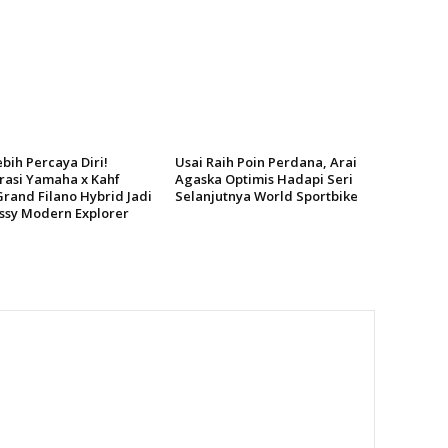
bih Percaya Diri!
Usai Raih Poin Perdana, Arai
rasi Yamaha x Kahf
Agaska Optimis Hadapi Seri
Grand Filano Hybrid Jadi
Selanjutnya World Sportbike
assy Modern Explorer