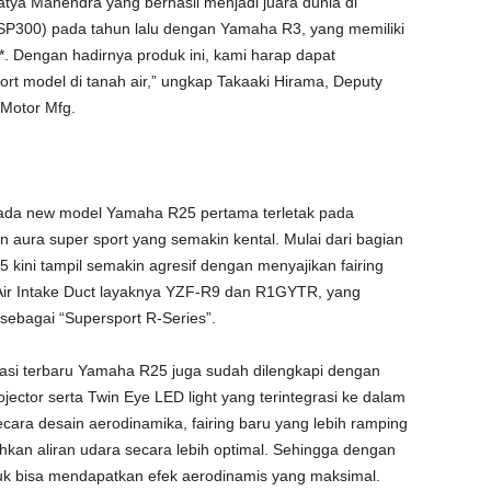
atya Mahendra yang berhasil menjadi juara dunia di
SP300) pada tahun lalu dengan Yamaha R3, yang memiliki
 Dengan hadirnya produk ini, kami harap dapat
rt model di tanah air,” ungkap Takaaki Hirama, Deputy
 Motor Mfg.
pada new model Yamaha R25 pertama terletak pada
 aura super sport yang semakin kental. Mulai dari bagian
 kini tampil semakin agresif dengan menyajikan fairing
Air Intake Duct layaknya YZF-R9 dan R1GYTR, yang
bagai “Supersport R-Series”.
si terbaru Yamaha R25 juga sudah dilengkapi dengan
tor serta Twin Eye LED light yang terintegrasi ke dalam
ecara desain aerodinamika, fairing baru yang lebih ramping
an aliran udara secara lebih optimal. Sehingga dengan
uk bisa mendapatkan efek aerodinamis yang maksimal.