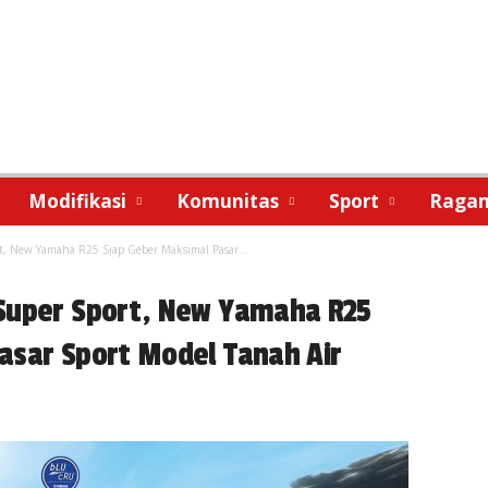
Modifikasi
Komunitas
Sport
Raga
t, New Yamaha R25 Siap Geber Maksimal Pasar...
Super Sport, New Yamaha R25
asar Sport Model Tanah Air