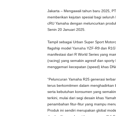
Jakarta – Mengawali tahun baru 2025, 
memberikan kejutan spesial bagi seluruh
cRU Yamaha dengan meluncurkan produk
Senin 20 Januari 2025.
Tampil sebagai Urban Super Sport Motor
flagship model
Yamaha
YZF-R9 dan R1GYT
manifestasi dari R World Series yang m
(racing) yang semakin agresif dan sporty
menggemari kecepatan (speed) khas DNA
“Peluncuran Yamaha R25 generasi terbaru
terus berkomitmen dalam menghadirkan b
serta kebutuhan konsumen yang semakin 
terkini, mulai dari segi desain khas Yam
penambahan fitur-fitur yang mampu menu
Produk ini sendiri merupakan global mode