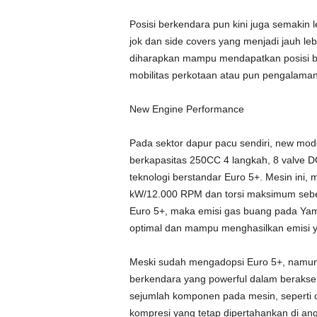
Posisi berkendara pun kini juga semakin
jok dan side covers yang menjadi jauh le
diharapkan mampu mendapatkan posisi b
mobilitas perkotaan atau pun pengalaman
New Engine Performance
Pada sektor dapur pacu sendiri, new mod
berkapasitas 250CC 4 langkah, 8 valve D
teknologi berstandar Euro 5+. Mesin in
kW/12.000 RPM dan torsi maksimum sebes
Euro 5+, maka emisi gas buang pada Yam
optimal dan mampu menghasilkan emisi 
Meski sudah mengadopsi Euro 5+, namun
berkendara yang powerful dalam berakse
sejumlah komponen pada mesin, seperti 
kompresi yang tetap dipertahankan di angk