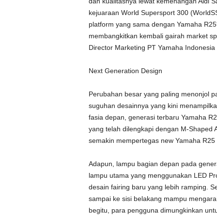
dan kualitasnya lewat kemenangan Aldi S
kejuaraan World Supersport 300 (WorldS
platform yang sama dengan Yamaha R25*.
membangkitkan kembali gairah market spo
Director Marketing PT Yamaha Indonesia
Next Generation Design
Perubahan besar yang paling menonjol 
suguhan desainnya yang kini menampilkan
fasia depan, generasi terbaru Yamaha R25
yang telah dilengkapi dengan M-Shaped 
semakin mempertegas new Yamaha R25 se
Adapun, lampu bagian depan pada genera
lampu utama yang menggunakan LED Projec
desain fairing baru yang lebih ramping. S
sampai ke sisi belakang mampu mengarahk
begitu, para pengguna dimungkinkan unt