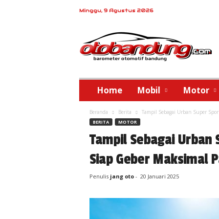
Minggu, 9 Agustus 2026
o
t
o
b
a
n
d
Home
Mobil
Motor
u
n
Beranda
Berita
Tampil Sebagai Urban Super Spor
g
BERITA
MOTOR
Tampil Sebagai Urban 
Siap Geber Maksimal P
Penulis
jang oto
-
20 Januari 2025