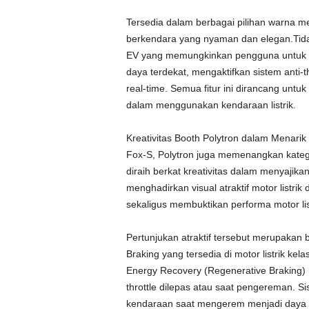
Tersedia dalam berbagai pilihan warna m
berkendara yang nyaman dan elegan.Tidak 
EV yang memungkinkan pengguna untuk m
daya terdekat, mengaktifkan sistem anti-
real-time. Semua fitur ini dirancang u
dalam menggunakan kendaraan listrik.
Kreativitas Booth Polytron dalam Menari
Fox-S, Polytron juga memenangkan katego
diraih berkat kreativitas dalam menyajika
menghadirkan visual atraktif motor listr
sekaligus membuktikan performa motor li
Pertunjukan atraktif tersebut merupakan b
Braking yang tersedia di motor listrik kelas
Energy Recovery (Regenerative Braking)
throttle dilepas atau saat pengereman. S
kendaraan saat mengerem menjadi daya u