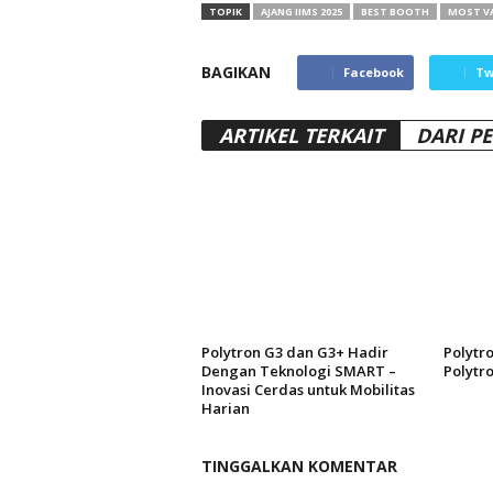
TOPIK
AJANG IIMS 2025
BEST BOOTH
MOST VA
BAGIKAN
Facebook
Tw
ARTIKEL TERKAIT
DARI P
Polytron G3 dan G3+ Hadir
Polytr
Dengan Teknologi SMART –
Polytr
Inovasi Cerdas untuk Mobilitas
Harian
TINGGALKAN KOMENTAR