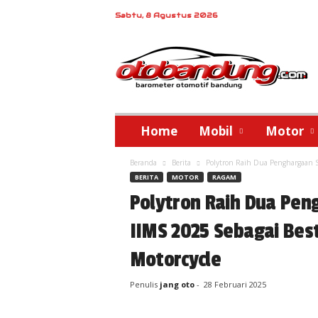
Sabtu, 8 Agustus 2026
o
t
o
b
a
n
d
Home
Mobil
Motor
u
n
Beranda
Berita
Polytron Raih Dua Penghargaan Se
g
BERITA
MOTOR
RAGAM
Polytron Raih Dua Pen
IIMS 2025 Sebagai Bes
Motorcycle
Penulis
jang oto
-
28 Februari 2025