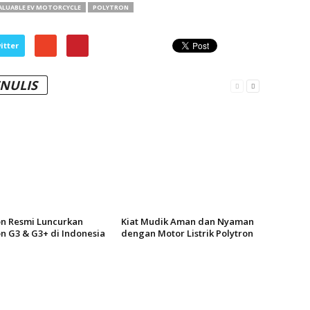
LUABLE EV MOTORCYCLE
POLYTRON
itter
ENULIS
on Resmi Luncurkan
Kiat Mudik Aman dan Nyaman
on G3 & G3+ di Indonesia
dengan Motor Listrik Polytron