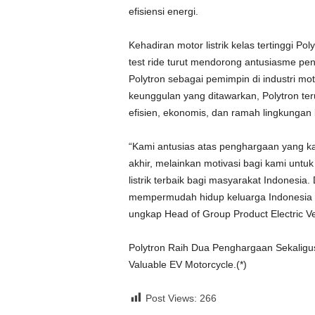
efisiensi energi.
Kehadiran motor listrik kelas tertinggi 
test ride turut mendorong antusiasme pe
Polytron sebagai pemimpin di industri mot
keunggulan yang ditawarkan, Polytron te
efisien, ekonomis, dan ramah lingkungan
“Kami antusias atas penghargaan yang kam
akhir, melainkan motivasi bagi kami untu
listrik terbaik bagi masyarakat Indonesia.
mempermudah hidup keluarga Indonesia seh
ungkap Head of Group Product Electric Veh
Polytron Raih Dua Penghargaan Sekaligus
Valuable EV Motorcycle.(*)
Post Views:
266