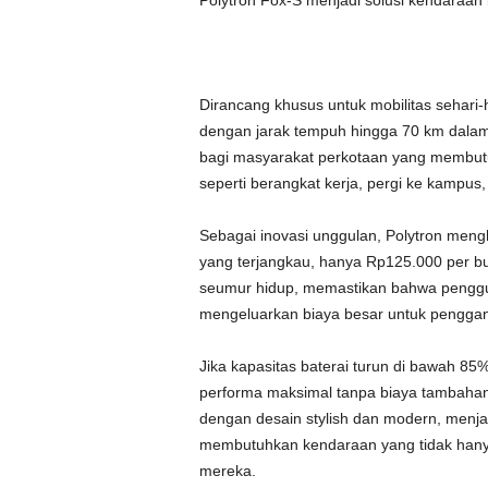
Polytron Fox-S menjadi solusi kendaraan li
Dirancang khusus untuk mobilitas sehari-h
dengan jarak tempuh hingga 70 km dalam s
bagi masyarakat perkotaan yang membutu
seperti berangkat kerja, pergi ke kampus,
Sebagai inovasi unggulan, Polytron men
yang terjangkau, hanya Rp125.000 per bu
seumur hidup, memastikan bahwa penggu
mengeluarkan biaya besar untuk penggant
Jika kapasitas baterai turun di bawah 8
performa maksimal tanpa biaya tambahan
dengan desain stylish dan modern, menj
membutuhkan kendaraan yang tidak hanya
mereka.