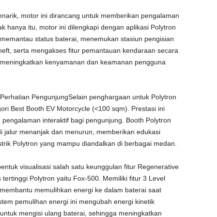
enarik, motor ini dirancang untuk memberikan pengalaman
hanya itu, motor ini dilengkapi dengan aplikasi Polytron
emantau status baterai, menemukan stasiun pengisian
theft, serta mengakses fitur pemantauan kendaraan secara
ntuk meningkatkan kenyamanan dan keamanan pengguna
k Perhatian PengunjungSelain penghargaan untuk Polytron
ri Best Booth EV Motorcycle (<100 sqm). Prestasi ini
n pengalaman interaktif bagi pengunjung. Booth Polytron
ik di jalur menanjak dan menurun, memberikan edukasi
strik Polytron yang mampu diandalkan di berbagai medan.
entuk visualisasi salah satu keunggulan fitur Regenerative
 tertinggi Polytron yaitu Fox-500. Memiliki fitur 3 Level
 membantu memulihkan energi ke dalam baterai saat
istem pemulihan energi ini mengubah energi kinetik
ntuk mengisi ulang baterai, sehingga meningkatkan