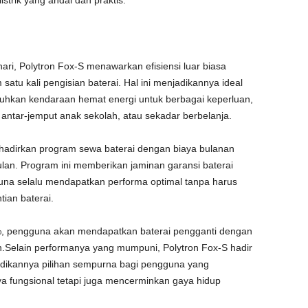
strik yang andal dan praktis.
ari, Polytron Fox-S menawarkan efisiensi luar biasa
atu kali pengisian baterai. Hal ini menjadikannya ideal
hkan kendaraan hemat energi untuk berbagai keperluan,
 antar-jemput anak sekolah, atau sekadar berbelanja.
ghadirkan program sewa baterai dengan biaya bulanan
lan. Program ini memberikan jaminan garansi baterai
na selalu mendapatkan performa optimal tanpa harus
ian baterai.
5%, pengguna akan mendapatkan baterai pengganti dengan
.Selain performanya yang mumpuni, Polytron Fox-S hadir
adikannya pilihan sempurna bagi pengguna yang
 fungsional tetapi juga mencerminkan gaya hidup