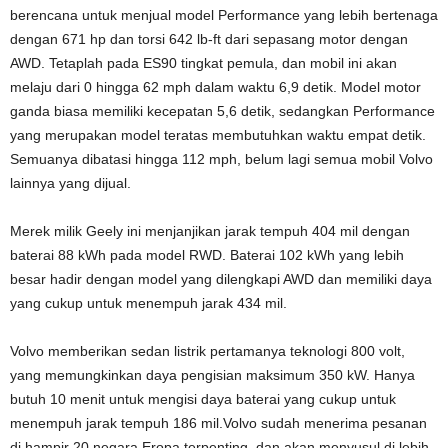
berencana untuk menjual model Performance yang lebih bertenaga
dengan 671 hp dan torsi 642 lb-ft dari sepasang motor dengan
AWD. Tetaplah pada ES90 tingkat pemula, dan mobil ini akan
melaju dari 0 hingga 62 mph dalam waktu 6,9 detik. Model motor
ganda biasa memiliki kecepatan 5,6 detik, sedangkan Performance
yang merupakan model teratas membutuhkan waktu empat detik.
Semuanya dibatasi hingga 112 mph, belum lagi semua mobil Volvo
lainnya yang dijual.
Merek milik Geely ini menjanjikan jarak tempuh 404 mil dengan
baterai 88 kWh pada model RWD. Baterai 102 kWh yang lebih
besar hadir dengan model yang dilengkapi AWD dan memiliki daya
yang cukup untuk menempuh jarak 434 mil.
Volvo memberikan sedan listrik pertamanya teknologi 800 volt,
yang memungkinkan daya pengisian maksimum 350 kW. Hanya
butuh 10 menit untuk mengisi daya baterai yang cukup untuk
menempuh jarak tempuh 186 mil.Volvo sudah menerima pesanan
di hampir 20 negara Eropa terpenting, dan akan menyusul di lebih