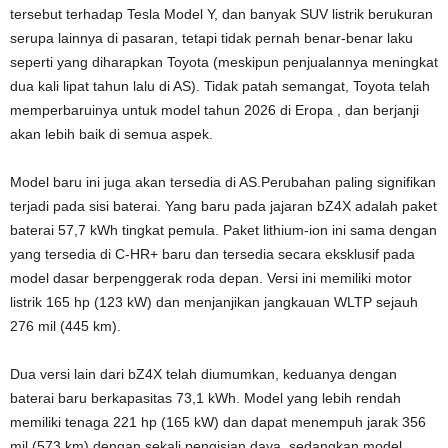
tersebut terhadap Tesla Model Y, dan banyak SUV listrik berukuran
serupa lainnya di pasaran, tetapi tidak pernah benar-benar laku
seperti yang diharapkan Toyota (meskipun penjualannya meningkat
dua kali lipat tahun lalu di AS). Tidak patah semangat, Toyota telah
memperbaruinya untuk model tahun 2026 di Eropa , dan berjanji
akan lebih baik di semua aspek.
Model baru ini juga akan tersedia di AS.Perubahan paling signifikan
terjadi pada sisi baterai. Yang baru pada jajaran bZ4X adalah paket
baterai 57,7 kWh tingkat pemula. Paket lithium-ion ini sama dengan
yang tersedia di C-HR+ baru dan tersedia secara eksklusif pada
model dasar berpenggerak roda depan. Versi ini memiliki motor
listrik 165 hp (123 kW) dan menjanjikan jangkauan WLTP sejauh
276 mil (445 km).
Dua versi lain dari bZ4X telah diumumkan, keduanya dengan
baterai baru berkapasitas 73,1 kWh. Model yang lebih rendah
memiliki tenaga 221 hp (165 kW) dan dapat menempuh jarak 356
mil (573 km) dengan sekali pengisian daya, sedangkan model