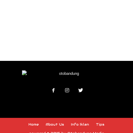
Home
About Us
Info Iklan
Tips