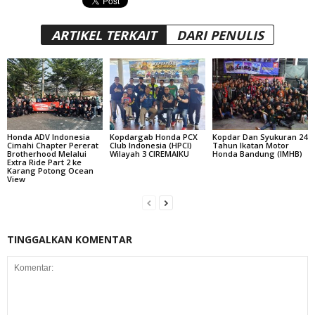
ARTIKEL TERKAIT
DARI PENULIS
Honda ADV Indonesia
Kopdargab Honda PCX
Kopdar Dan Syukuran 24
Cimahi Chapter Pererat
Club Indonesia (HPCI)
Tahun Ikatan Motor
Brotherhood Melalui
Wilayah 3 CIREMAIKU
Honda Bandung (IMHB)
Extra Ride Part 2 ke
Karang Potong Ocean
View
TINGGALKAN KOMENTAR