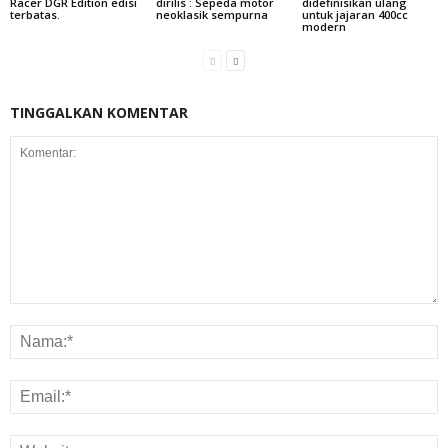
Racer DGR Edition edisi
dirilis : Sepeda motor
didefinisikan ulang
terbatas.
neoklasik sempurna
untuk jajaran 400cc
modern
TINGGALKAN KOMENTAR