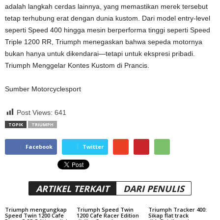
adalah langkah cerdas lainnya, yang memastikan merek tersebut
tetap terhubung erat dengan dunia kustom. Dari model entry-level
seperti Speed ​​400 hingga mesin berperforma tinggi seperti Speed ​​
Triple 1200 RR, Triumph menegaskan bahwa sepeda motornya
bukan hanya untuk dikendarai—tetapi untuk ekspresi pribadi.
Triumph Menggelar Kontes Kustom di Prancis.
Sumber Motorcyclesport
Post Views:
641
TOPIK
TRIUMPH
Facebook
Twitter
ARTIKEL TERKAIT
DARI PENULIS
Triumph mengungkap
Triumph Speed ​​​​Twin
Triumph Tracker 400:
Speed ​​Twin 1200 Cafe
1200 Cafe Racer Edition
Sikap flat track