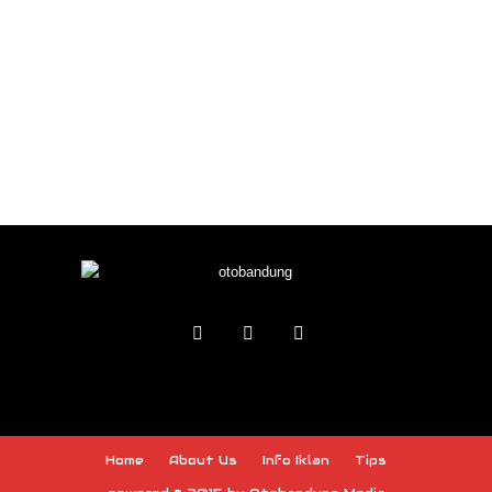
Home
About Us
Info Iklan
Tips