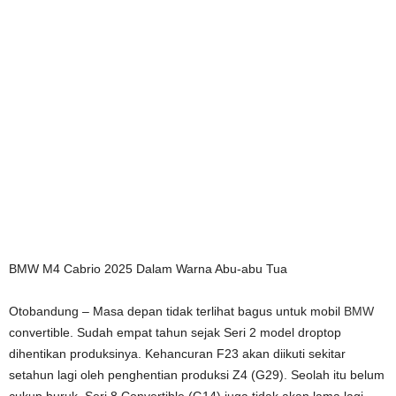
BMW M4 Cabrio 2025 Dalam Warna Abu-abu Tua
Otobandung – Masa depan tidak terlihat bagus untuk mobil
BMW
convertible. Sudah empat tahun sejak Seri 2 model droptop
dihentikan produksinya. Kehancuran F23 akan diikuti sekitar
setahun lagi oleh penghentian produksi Z4 (G29). Seolah itu belum
cukup buruk, Seri 8 Convertible (G14) juga tidak akan lama lagi