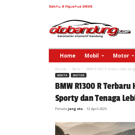
Sabtu, 8 Agustus 2026
o
t
o
b
a
n
d
Home
Mobil
Motor
u
n
Beranda
Berita
BMW R1300 R Terbaru Hadir denga
g
BERITA
MOTOR
BMW R1300 R Terbaru H
Sporty dan Tenaga Leb
Penulis
jang oto
-
12 April 2025