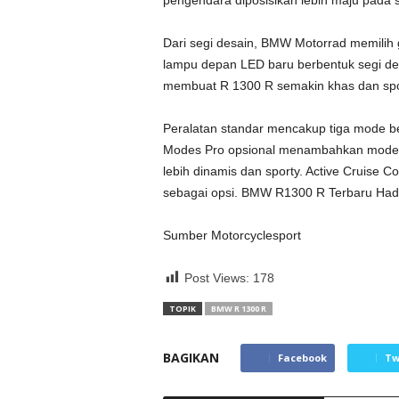
pengendara diposisikan lebih maju pada s
Dari segi desain, BMW Motorrad memilih g
lampu depan LED baru berbentuk segi del
membuat R 1300 R semakin khas dan spo
Peralatan standar mencakup tiga mode be
Modes Pro opsional menambahkan mode 
lebih dinamis dan sporty. Active Cruise C
sebagai opsi. BMW R1300 R Terbaru Hadi
Sumber Motorcyclesport
Post Views:
178
TOPIK
BMW R 1300 R
BAGIKAN
Facebook
Tw