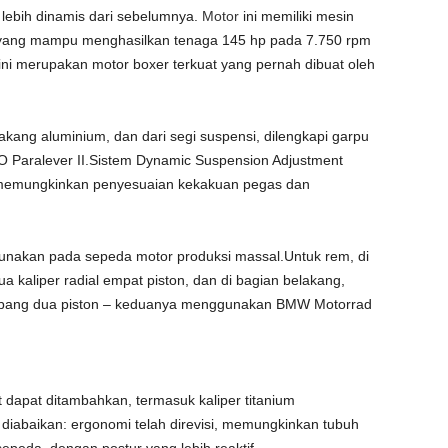
n lebih dinamis dari sebelumnya.
Motor
ini memiliki mesin
cc yang mampu menghasilkan tenaga 145 hp pada 7.750 rpm
 ini merupakan motor boxer terkuat yang pernah dibuat oleh
kang aluminium, dan dari segi suspensi, dilengkapi garpu
O Paralever II.Sistem Dynamic Suspension Adjustment
g memungkinkan penyesuaian kekakuan pegas dan
igunakan pada sepeda motor produksi massal.Untuk rem, di
 kaliper radial empat piston, dan di bagian belakang,
mbang dua piston – keduanya menggunakan BMW Motorrad
 dapat ditambahkan, termasuk kaliper titanium
iabaikan: ergonomi telah direvisi, memungkinkan tubuh