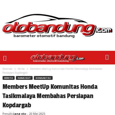
Beranda
Berita
Members MeetUp Komunitas Honda Tasikmalaya Membahas
Persiapan Kopdargab
BERITA
HANG OUT
KOMUNITAS
Members MeetUp Komunitas Honda
Tasikmalaya Membahas Persiapan
Kopdargab
Penulis
jang oto
-
20 Mei 2025