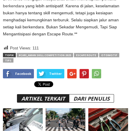
berkendara
yang lebih antisipatif. Karena di jalan, keselamatan
bukan hanya tentang skill mengemudi, tetapi juga kesiapan
menghadapi kemungkinan terburuk. Selalu siapkan jalur aman
setiap kali berkendara. Bukan Sekadar Mengemudi, Tapi Siap
Mengantisipasi dengan Escape Route.**
Post Views:
111
TOPIK
#CARI_AMAN SKILL COMPETITION 2025
ESCAPE ROUTE
OTOMOTIF
TIPS
Facebook
Twitter
ARTIKEL TERKAIT
DARI PENULIS